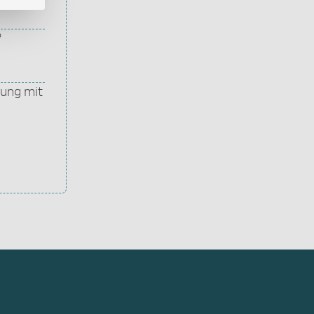
?
zung mit