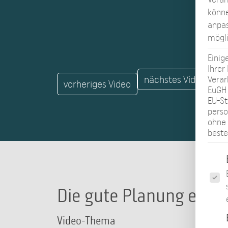
könne
anpas
mögli
Einig
Ihrer
nächstes Video
Verar
vorheriges Video
EuGH 
EU-St
pers
ohne 
beste
Es fo
Die gute Planung eine
Video-Thema