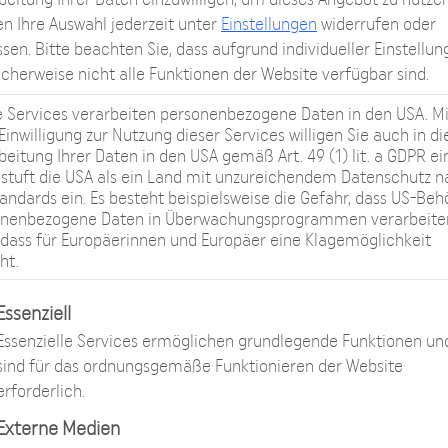
n Ihre Auswahl jederzeit unter
Einstellungen
widerrufen oder
sen.
Bitte beachten Sie, dass aufgrund individueller Einstellu
cherweise nicht alle Funktionen der Website verfügbar sind.
e Services verarbeiten personenbezogene Daten in den USA. Mi
 Einwilligung zur Nutzung dieser Services willigen Sie auch in di
beitung Ihrer Daten in den USA gemäß Art. 49 (1) lit. a GDPR ei
stuft die USA als ein Land mit unzureichendem Datenschutz 
andards ein. Es besteht beispielsweise die Gefahr, dass US-Be
onenbezogene Daten in Überwachungsprogrammen verarbeite
dass für Europäerinnen und Europäer eine Klagemöglichkeit
ht.
lgt eine Liste der Service-Gruppen, für die eine Einwilli
Essenziell
Essenzielle Services ermöglichen grundlegende Funktionen un
sind für das ordnungsgemäße Funktionieren der Website
r Verlängerung
erforderlich.
Externe Medien