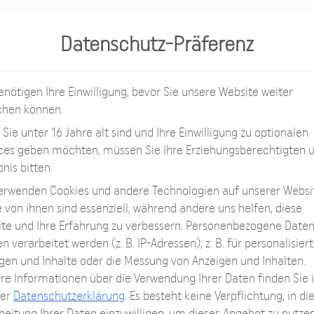
NGERUNG
BETZBONE
KOSTEN
KLINIK
INFO
Datenschutz-Präferenz
enötigen Ihre Einwilligung, bevor Sie unsere Website weiter
chen können.
Sie unter 16 Jahre alt sind und Ihre Einwilligung zu optionalen
ces geben möchten, müssen Sie Ihre Erziehungsberechtigten
bnis bitten.
erwenden Cookies und andere Technologien auf unserer Websi
e von ihnen sind essenziell, während andere uns helfen, diese
te und Ihre Erfahrung zu verbessern.
Personenbezogene Date
n verarbeitet werden (z. B. IP-Adressen), z. B. für personalisier
gen und Inhalte oder die Messung von Anzeigen und Inhalten.
re Informationen über die Verwendung Ihrer Daten finden Sie 
rer
Datenschutzerklärung
.
Es besteht keine Verpflichtung, in di
beitung Ihrer Daten einzuwilligen, um dieses Angebot zu nutzen