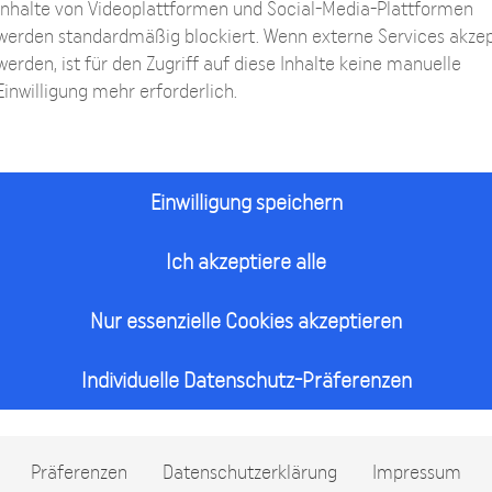
Inhalte von Videoplattformen und Social-Media-Plattformen
sthetische u. Rekonstruktive Chirurgie, Facharzt für Orth
werden standardmäßig blockiert. Wenn externe Services akzep
ienten, für deren Aufgaben und Planungen während einer
werden, ist für den Zugriff auf diese Inhalte keine manuelle
Einwilligung mehr erforderlich.
n ihrem Beruf während einer Beinverlängerung regulär
Einwilligung speichern
Ich akzeptiere alle
patienten regulär krankgeschrieben?
Nur essenzielle Cookies akzeptieren
Individuelle Datenschutz-Präferenzen
längerungspatienten verboten?
ängerung Autofahren?
Präferenzen
Datenschutzerklärung
Impressum