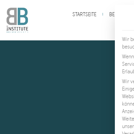
STARTSEITE
BEINVERLÄ
Wir b
besu
Wenn 
Servi
Erlau
Wir v
Einig
Websi
könne
Anzei
Weite
unse
Verar