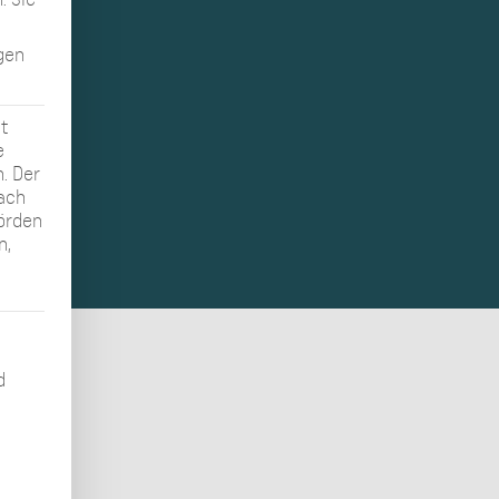
ngen
t
e
n. Der
nach
hörden
n,
gung erteilt werden kann. Die erste Service-Gruppe ist ess
d