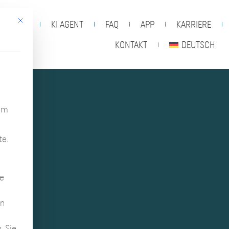
Mit diesem Button wird der Dialog geschlossen. Seine Funkt
THEK
KI AGENT
FAQ
APP
KARRIERE
KONTAKT
DEUTSCH
 um
te.
n
te
in
e
.
Sie