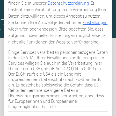
finden Sie in unserer
Datenschutzerklärung
.
Es
besteht keine Verpflichtung, in die Verarbeitung Ihrer
Daten einzuwilligen, um dieses Angebot zu nutzen.
nächstes Video
Sie können Ihre Auswahl jederzeit unter
Einstellungen
vorheriges Video
widerrufen oder anpassen.
Bitte beachten Sie, dass
aufgrund individueller Einstellungen möglicherweise
nicht alle Funktionen der Website verfügbar sind.
Einige Services verarbeiten personenbezogene Daten
Klicken Übersicht
in den USA. Mit Ihrer Einwilligung zur Nutzung dieser
Services willigen Sie auch in die Verarbeitung Ihrer
Video-Thema
Daten in den USA gemäß Art. 49 (1) lit. a GDPR ein.
Der EuGH stuft die USA als ein Land mit
Erfahren Sie was bei der Nutzung der Gangbild-
unzureichendem Datenschutz nach EU-Standards
Videos zu beachten ist und warum jeder Fall sehr
ein. Es besteht beispielsweise die Gefahr, dass US-
individuell ist.
Behörden personenbezogene Daten in
Überwachungsprogrammen verarbeiten, ohne dass
für Europäerinnen und Europäer eine
Klagemöglichkeit besteht.
Erfahren Sie mehr zum Gangbild