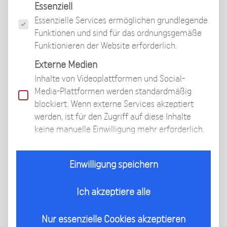
Facharzt für Orthopädie & Unfallchirurgie führt
Es folgt eine Liste der Service-Gruppen, für die eine
Essenziell
Grundsätzliches zum Thema Beinverlängerung
Essenzielle Services ermöglichen grundlegende
und Beinverlängerungsgeschwindigkeit aus.
Funktionen und sind für das ordnungsgemäße
Funktionieren der Website erforderlich.
Externe Medien
Was sind die wesentlichen Fakten einer
Inhalte von Videoplattformen und Social-
Beinverlängerung?
Media-Plattformen werden standardmäßig
blockiert. Wenn externe Services akzeptiert
werden, ist für den Zugriff auf diese Inhalte
Welche Gefahren bestehen, bei einer zu
keine manuelle Einwilligung mehr erforderlich.
schnellen oder zu langsamen
Verlängerung?
Einwilligung speichern
Welche tägliche Verlängerung
Ich akzeptiere alle
empfiehlt Dr. Becker?
Nur essenzielle Cookies akzeptieren