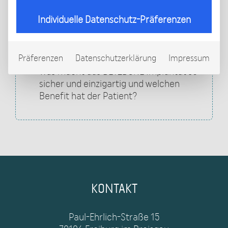
Wie sieht das
Individuelle Datenschutz-Präferenzen
Beinverlängerungskonzept von BECKER
BETZ INSTITUTE aus?
Präferenzen
Datenschutzerklärung
Impressum
Was macht das BETZBONE Implantat so
sicher und einzigartig und welchen
Benefit hat der Patient?
KONTAKT
Paul-Ehrlich-Straße 15