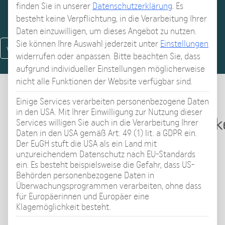
finden Sie in unserer
Datenschutzerklärung
.
Es
besteht keine Verpflichtung, in die Verarbeitung Ihrer
Daten einzuwilligen, um dieses Angebot zu nutzen.
nächstes Video
Sie können Ihre Auswahl jederzeit unter
Einstellungen
vorheriges Video
widerrufen oder anpassen.
Bitte beachten Sie, dass
aufgrund individueller Einstellungen möglicherweise
nicht alle Funktionen der Website verfügbar sind.
Einige Services verarbeiten personenbezogene Daten
Grundlegende Fakten zur
in den USA. Mit Ihrer Einwilligung zur Nutzung dieser
Beinverlängerungsgeschwindigke
Services willigen Sie auch in die Verarbeitung Ihrer
Daten in den USA gemäß Art. 49 (1) lit. a GDPR ein.
kursierende Mythen und
Der EuGH stuft die USA als ein Land mit
unzureichendem Datenschutz nach EU-Standards
Falschinformationen
ein. Es besteht beispielsweise die Gefahr, dass US-
Behörden personenbezogene Daten in
Video-Thema
Überwachungsprogrammen verarbeiten, ohne dass
für Europäerinnen und Europäer eine
Dr. med. Axel Becker, Facharzt für Plastische,
Klagemöglichkeit besteht.
Ästhetische u. Rekonstruktive Chirurgie,