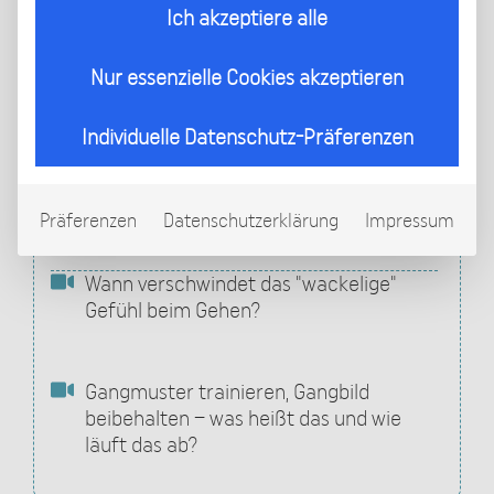
Ich akzeptiere alle
Was hat der Körperschwerpunkt mit
meinem Gangbild zu tun?
Nur essenzielle Cookies akzeptieren
Individuelle Datenschutz-Präferenzen
Warum fühle ich mich nach einer
Beinverlängerung beim Gehen unsicher
und wackelig?
Präferenzen
Datenschutzerklärung
Impressum
Wann verschwindet das "wackelige"
Gefühl beim Gehen?
Gangmuster trainieren, Gangbild
beibehalten – was heißt das und wie
läuft das ab?