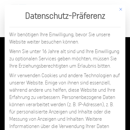
Mit d
Datenschutz-Präferenz
Wir benötigen Ihre Einwilligung, bevor Sie unsere
Website weiter besuchen können.
Wenn Sie unter 16 Jahre alt sind und Ihre Einwilligung
zu optionalen Services geben möchten, müssen Sie
Ihre Erziehungsberechtigten um Erlaubnis bitten.
Wir verwenden Cookies und andere Technologien auf
unserer Website. Einige von ihnen sind essenziell,
während andere uns helfen, diese Website und Ihre
Erfahrung zu verbessern.
Personenbezogene Daten
können verarbeitet werden (z. B. IP-Adressen), z. B.
für personalisierte Anzeigen und Inhalte oder die
Messung von Anzeigen und Inhalten.
Weitere
Informationen über die Verwendung Ihrer Daten