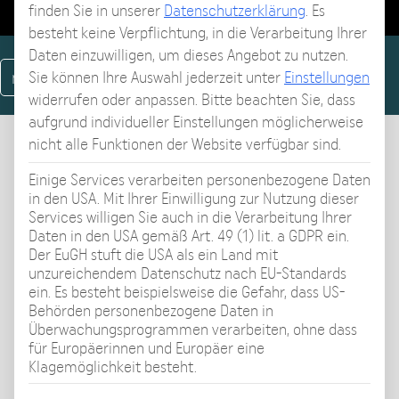
finden Sie in unserer
Datenschutzerklärung
.
Es
besteht keine Verpflichtung, in die Verarbeitung Ihrer
Daten einzuwilligen, um dieses Angebot zu nutzen.
nächstes Video
Sie können Ihre Auswahl jederzeit unter
Einstellungen
widerrufen oder anpassen.
Bitte beachten Sie, dass
aufgrund individueller Einstellungen möglicherweise
nicht alle Funktionen der Website verfügbar sind.
Gangbild während
Einige Services verarbeiten personenbezogene Daten
Beinverlängerung – was Sie
in den USA. Mit Ihrer Einwilligung zur Nutzung dieser
Services willigen Sie auch in die Verarbeitung Ihrer
als Patient/in wissen müssen
Daten in den USA gemäß Art. 49 (1) lit. a GDPR ein.
Der EuGH stuft die USA als ein Land mit
unzureichendem Datenschutz nach EU-Standards
Video-Thema
ein. Es besteht beispielsweise die Gefahr, dass US-
Behörden personenbezogene Daten in
Dr. Axel Becker, Facharzt für Plastische,
Überwachungsprogrammen verarbeiten, ohne dass
Ästhetische u. Rekonstruktive Chirurgie,
für Europäerinnen und Europäer eine
Facharzt für Orthopädie & Unfallchirurgie erklärt
Klagemöglichkeit besteht.
Wissenswertes zum Gangbild während einer
Beinverlängerung.