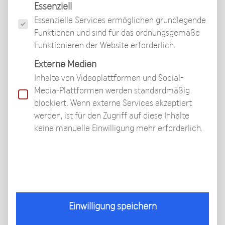
Es folgt eine Liste der Service-Gruppen, für die eine
Essenziell
Essenzielle Services ermöglichen grundlegende
Funktionen und sind für das ordnungsgemäße
Funktionieren der Website erforderlich.
Welches Gangbild, welche Mobilität
kann ich als Beinverlängerungspatient
Externe Medien
während der Behandlung erwarten?
Inhalte von Videoplattformen und Social-
Media-Plattformen werden standardmäßig
blockiert. Wenn externe Services akzeptiert
Gibt es ein Körpergewichtslimit für
werden, ist für den Zugriff auf diese Inhalte
Beinverlängerungspatienten? Ab wieviel
keine manuelle Einwilligung mehr erforderlich.
Kilogramm Gewicht wird im BECKER
BETZ INSTITUTE nicht operiert?
Ab wann kann ich als
Beinverlängerungspatient wieder frei –
Einwilligung speichern
ohne Unterarmgehstützen laufen?